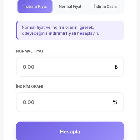
İndirimli Fiyat
Normal Fiyat
İndirim Oranı
Normal fiyat ve indirim oranını girerek,
ödeyeceğiniz
indirimli fiyatı
hesaplayın.
NORMAL FIYAT
₺
İNDIRIM ORANI
%
Hesapla