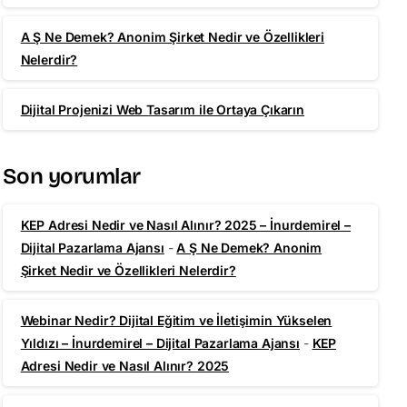
A Ş Ne Demek? Anonim Şirket Nedir ve Özellikleri
Nelerdir?
Dijital Projenizi Web Tasarım ile Ortaya Çıkarın
Son yorumlar
KEP Adresi Nedir ve Nasıl Alınır? 2025 – İnurdemirel –
Dijital Pazarlama Ajansı
-
A Ş Ne Demek? Anonim
Şirket Nedir ve Özellikleri Nelerdir?
Webinar Nedir? Dijital Eğitim ve İletişimin Yükselen
Yıldızı – İnurdemirel – Dijital Pazarlama Ajansı
-
KEP
Adresi Nedir ve Nasıl Alınır? 2025