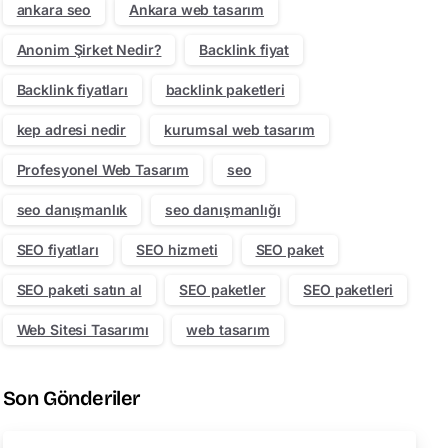
ankara seo
Ankara web tasarım
Anonim Şirket Nedir?
Backlink fiyat
Backlink fiyatları
backlink paketleri
kep adresi nedir
kurumsal web tasarım
Profesyonel Web Tasarım
seo
seo danışmanlık
seo danışmanlığı
SEO fiyatları
SEO hizmeti
SEO paket
SEO paketi satın al
SEO paketler
SEO paketleri
Web Sitesi Tasarımı
web tasarım
Son Gönderiler