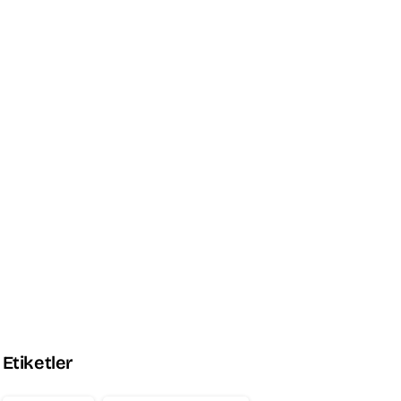
Promo Box
Experience Seamless Style
and Speed
Explore the Theme
Etiketler