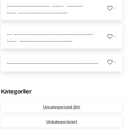
Webinar Nedir? Dijital Eğitim ve
-
İletişimin Yükselen Yıldızı
Lojistik Nedir ve Neden Önemlidir? İş
-
Dünyasında Kilit Rolü 2025
KEP Adresi Nedir ve Nasıl Alınır? 2025
-
Kategoriler
Uncategorized @tr
Unkategorisiert