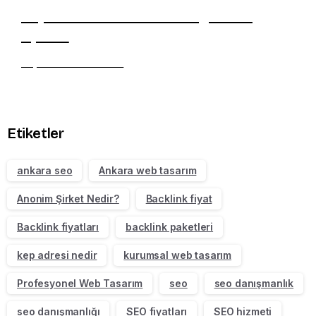
Experience Seamless Style and
Speed
Explore the Theme
Etiketler
ankara seo
Ankara web tasarım
Anonim Şirket Nedir?
Backlink fiyat
Backlink fiyatları
backlink paketleri
kep adresi nedir
kurumsal web tasarım
Profesyonel Web Tasarım
seo
seo danışmanlık
seo danışmanlığı
SEO fiyatları
SEO hizmeti