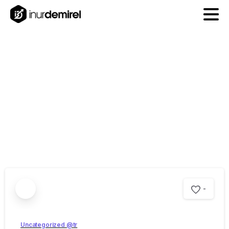
Etiket:
seo
danışmanlığı
-
Uncategorized @tr