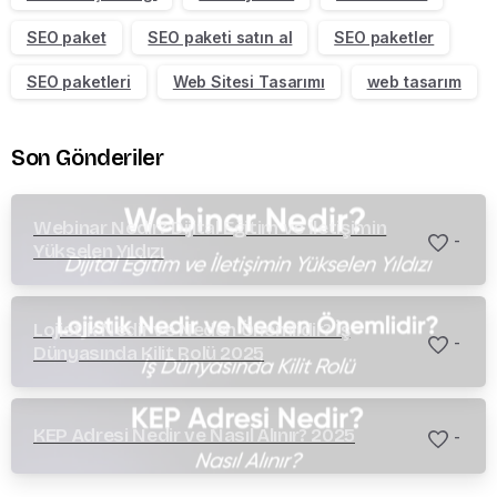
SEO paket
SEO paketi satın al
SEO paketler
SEO paketleri
Web Sitesi Tasarımı
web tasarım
Son Gönderiler
Webinar Nedir? Dijital Eğitim ve İletişimin
-
Yükselen Yıldızı
Lojistik Nedir ve Neden Önemlidir? İş
-
Dünyasında Kilit Rolü 2025
KEP Adresi Nedir ve Nasıl Alınır? 2025
-