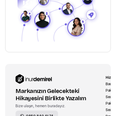
Hizme
Ku
Backli
Ha
Markanızın Gelecekteki
Paketl
Ref
Hikayesini Birlikte Yazalım
Seo
Kv
Paketl
Gizl
Bize ulaşın, hemen buradayız.
Seo
Çe