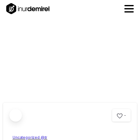
Ay:
Nisan
2023
-
Uncategorized @tr