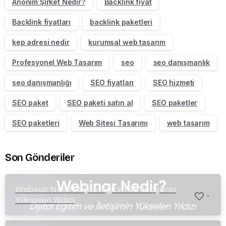
Anonim Şirket Nedir?
Backlink fiyat
Backlink fiyatları
backlink paketleri
kep adresi nedir
kurumsal web tasarım
Profesyonel Web Tasarım
seo
seo danışmanlık
seo danışmanlığı
SEO fiyatları
SEO hizmeti
SEO paket
SEO paketi satın al
SEO paketler
SEO paketleri
Web Sitesi Tasarımı
web tasarım
Son Gönderiler
Webinar Nedir? Dijital Eğitim ve İletişimin
-
Yükselen Yıldızı