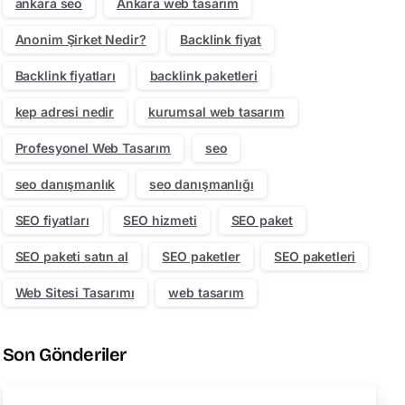
ankara seo
Ankara web tasarım
Anonim Şirket Nedir?
Backlink fiyat
Backlink fiyatları
backlink paketleri
kep adresi nedir
kurumsal web tasarım
Profesyonel Web Tasarım
seo
seo danışmanlık
seo danışmanlığı
SEO fiyatları
SEO hizmeti
SEO paket
SEO paketi satın al
SEO paketler
SEO paketleri
Web Sitesi Tasarımı
web tasarım
Son Gönderiler