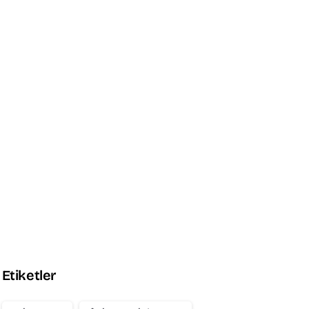
Promo Box
Experience Seamless Style
and Speed
Explore the Theme
Etiketler