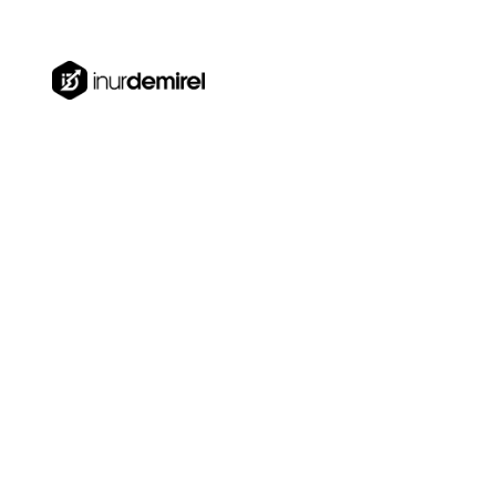
Türkiye, Dubai, Estonya
0850 840 41 74