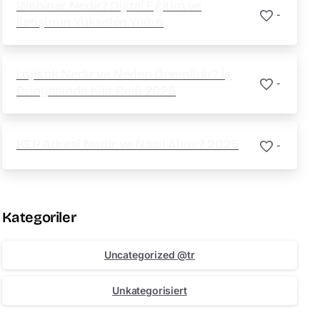
Webinar Nedir? Dijital Eğitim ve
-
İletişimin Yükselen Yıldızı
Lojistik Nedir ve Neden Önemlidir? İş
-
Dünyasında Kilit Rolü 2025
KEP Adresi Nedir ve Nasıl Alınır? 2025
-
Kategoriler
Uncategorized @tr
Unkategorisiert