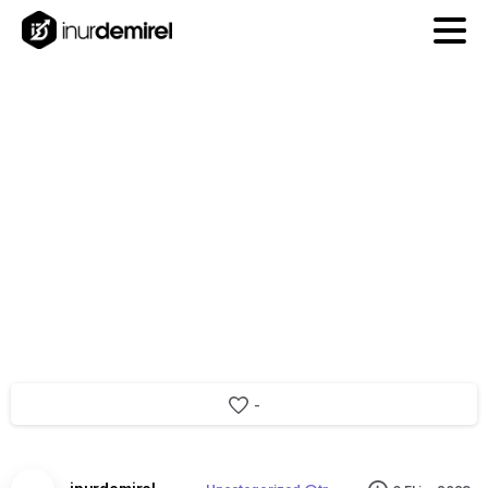
Mevsimsel
SEO
Nedir
–
Nasıl
Yapılır?
2023
-