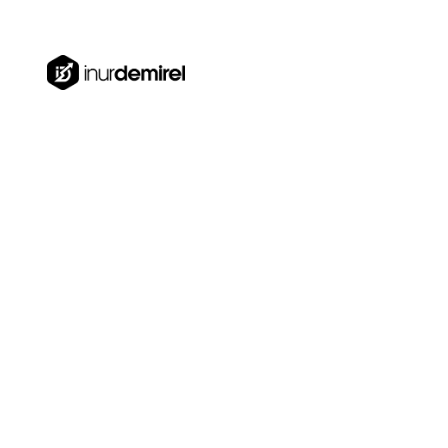
Türkiye, Dubai, Estonya
0850 840 41 74
Sektörün Önde Gelen Firmalarına Hizmet
Vermekten Dolayı Gururluyuz