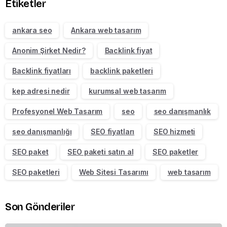
Etiketler
ankara seo
Ankara web tasarım
Anonim Şirket Nedir?
Backlink fiyat
Backlink fiyatları
backlink paketleri
kep adresi nedir
kurumsal web tasarım
Profesyonel Web Tasarım
seo
seo danışmanlık
seo danışmanlığı
SEO fiyatları
SEO hizmeti
SEO paket
SEO paketi satın al
SEO paketler
SEO paketleri
Web Sitesi Tasarımı
web tasarım
Son Gönderiler