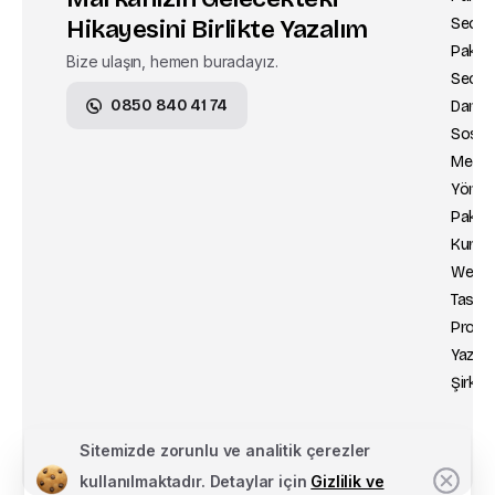
Hikayesini Birlikte Yazalım
Seo
Kv
Paketl
Gizl
Bize ulaşın, hemen buradayız.
Seo
Çe
0850 840 41 74
Danışm
Pol
Sosya
İle
Medy
Yönet
Paketl
Kurum
Web
Tasar
Profe
Yazılı
Şirketi
Sitemizde zorunlu ve analitik çerezler
kullanılmaktadır. Detaylar için
Gizlilik ve