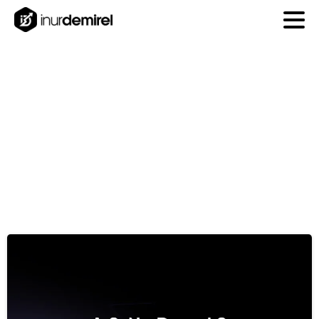
Ay:
Ekim
2024