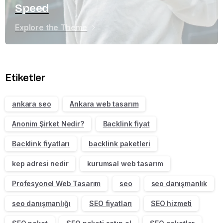
Speed
Explore the Theme
Etiketler
ankara seo
Ankara web tasarım
Anonim Şirket Nedir?
Backlink fiyat
Backlink fiyatları
backlink paketleri
kep adresi nedir
kurumsal web tasarım
Profesyonel Web Tasarım
seo
seo danışmanlık
seo danışmanlığı
SEO fiyatları
SEO hizmeti