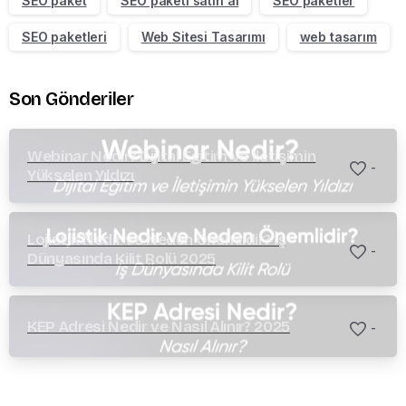
SEO paket
SEO paketi satın al
SEO paketler
SEO paketleri
Web Sitesi Tasarımı
web tasarım
Son Gönderiler
Webinar Nedir? Dijital Eğitim ve İletişimin
-
Yükselen Yıldızı
Lojistik Nedir ve Neden Önemlidir? İş
-
Dünyasında Kilit Rolü 2025
KEP Adresi Nedir ve Nasıl Alınır? 2025
-