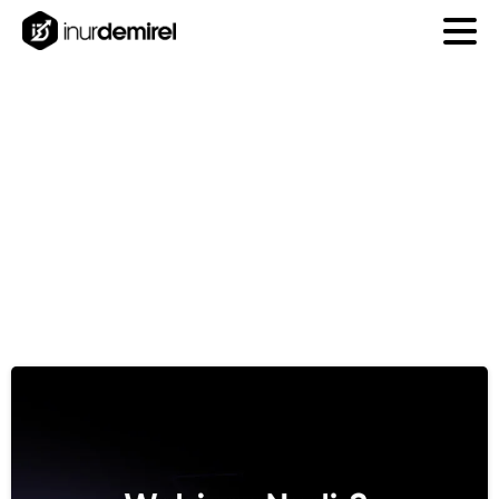
Ay:
Kasım
2024