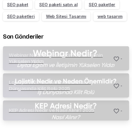
SEO paket
SEO paketi satın al
SEO paketler
SEO paketleri
Web Sitesi Tasarımı
web tasarım
Son Gönderiler
Webinar Nedir? Dijital Eğitim ve İletişimin
-
Yükselen Yıldızı
Lojistik Nedir ve Neden Önemlidir? İş
-
Dünyasında Kilit Rolü 2025
KEP Adresi Nedir ve Nasıl Alınır? 2025
-