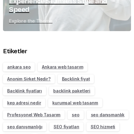
Experience Seamless Style and
Speed
Explore the Theme
Etiketler
ankara seo
Ankara web tasarım
Anonim Şirket Nedir?
Backlink fiyat
Backlink fiyatları
backlink paketleri
kep adresi nedir
kurumsal web tasarım
Profesyonel Web Tasarım
seo
seo danışmanlık
seo danışmanlığı
SEO fiyatları
SEO hizmeti