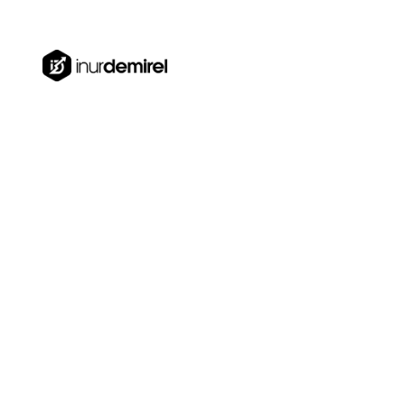
Türkiye, Dubai, Estonya
0850 840 41 74