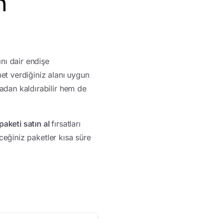
n
nı dair endişe
et verdiğiniz alanı uygun
tadan kaldırabilir hem de
aketi satın al
fırsatları
eceğiniz paketler kısa süre