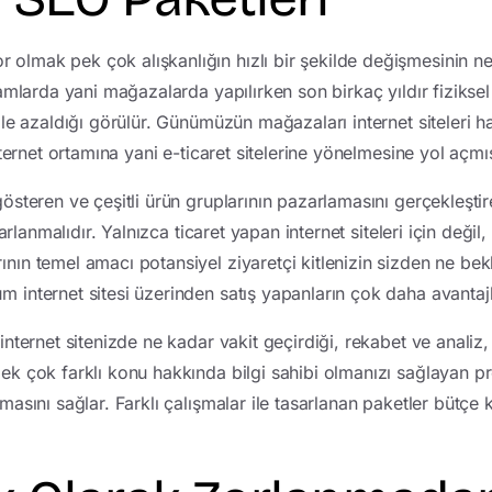
 olmak pek çok alışkanlığın hızlı bir şekilde değişmesinin ne
ortamlarda yani mağazalarda yapılırken son birkaç yıldır fiziks
z ile azaldığı görülür. Günümüzün mağazaları internet siteleri 
internet ortamına yani e-ticaret sitelerine yönelmesine yol açmış
gösteren ve çeşitli ürün gruplarının pazarlamasını gerçekleştir
anmalıdır. Yalnızca ticaret yapan internet siteleri için değil,
ının temel amacı potansiyel ziyaretçi kitlenizin sizden ne be
m internet sitesi üzerinden satış yapanların çok daha avantajlı
 internet sitenizde ne kadar vakit geçirdiği, rekabet ve analiz, 
 pek çok farklı konu hakkında bilgi sahibi olmanızı sağlayan 
rtmasını sağlar. Farklı çalışmalar ile tasarlanan paketler bütç