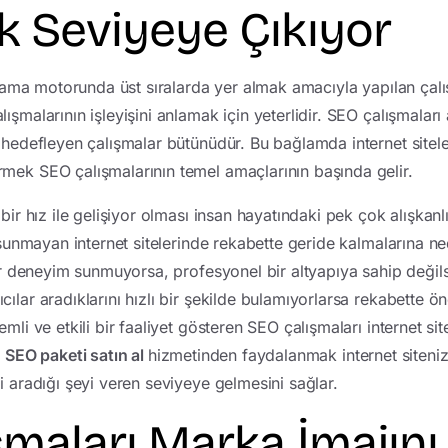
k Seviyeye Çıkıyor
 arama motorunda üst sıralarda yer almak amacıyla yapılan çalı
ışmalarının işleyişini anlamak için yeterlidir. SEO çalışmaları
 hedefleyen çalışmalar bütünüdür. Bu bağlamda internet sitel
mek SEO çalışmalarının temel amaçlarının başında gelir.
bir hız ile gelişiyor olması insan hayatındaki pek çok alışkanlı
m sunmayan internet sitelerinde rekabette geride kalmalarına n
bir deneyim sunmuyorsa, profesyonel bir altyapıya sahip değils
ılar aradıklarını hızlı bir şekilde bulamıyorlarsa rekabette ön
emli ve etkili bir faaliyet gösteren SEO çalışmaları internet 
a
SEO paketi satın al
hizmetinden faydalanmak internet sitenizi
i aradığı şeyi veren seviyeye gelmesini sağlar.
şmaları Marka İmajını