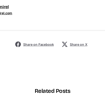
mirel
irel.com
Share on Facebook
Share on X
Related Posts