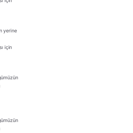
ı için
 yerine
,
ı için
üğümüzün
u
üğümüzün
u