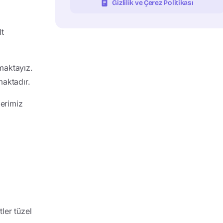
Gizlilik ve Çerez Politikası
lt
maktayız.
amaktadır.
lerimiz
ler tüzel