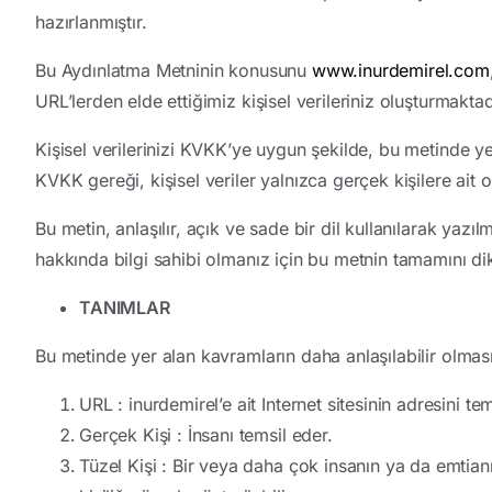
hazırlanmıştır.
Bu Aydınlatma Metninin konusunu
www.inurdemirel.com
URL’lerden elde ettiğimiz kişisel verileriniz oluşturmaktad
Kişisel verilerinizi KVKK’ye uygun şekilde, bu metinde y
KVKK gereği, kişisel veriler yalnızca gerçek kişilere ait o
Bu metin, anlaşılır, açık ve sade bir dil kullanılarak yazılm
hakkında bilgi sahibi olmanız için bu metnin tamamını d
TANIMLAR
Bu metinde yer alan kavramların daha anlaşılabilir olması
URL
: inurdemirel’e ait Internet sitesinin adresini te
Gerçek Kişi
: İnsanı temsil eder.
Tüzel Kişi
: Bir veya daha çok insanın ya da emtianı