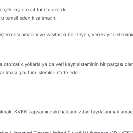
erçek kişilere ait tüm bilgilerdir.
’u temsil eden kısaltmadır.
in işlenmesi amacını ve vasıtasını belirleyen, veri kayıt sistemi
ya otomatik yollarla ya da veri kayıt sisteminin bir parçası ola
rılması gibi tüm işlemleri ifade eder.
ilgi almak, KVKK kapsamındaki haklarınızdan faydalanmak amac
zılım Hizmetleri Ticaret Limited Şirketi (Mithatpaşa V.D.: 478