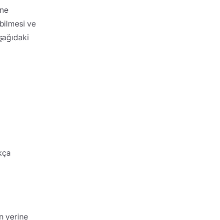
ine
abilmesi ve
aşağıdaki
kça
 yerine