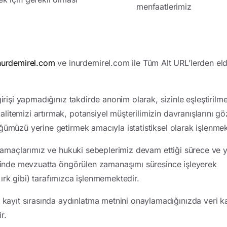
menfaatlerimiz
urdemirel.com
ve inurdemirel.com ile Tüm Alt URL’lerden el
girişi yapmadığınız takdirde anonim olarak, sizinle eşleştiril
litemizi artırmak, potansiyel müşterilimizin davranışlarını 
üğümüzü yerine getirmek amacıyla istatistiksel olarak işlenme
z, amaçlarımız ve hukuki sebeplerimiz devam ettiği sürece ve 
halinde mevzuatta öngörülen zamanaşımı süresince işleyerek
l, ırk gibi) tarafımızca işlenmemektedir.
ayıt sırasında aydınlatma metnini onaylamadığınızda veri ka
ir.