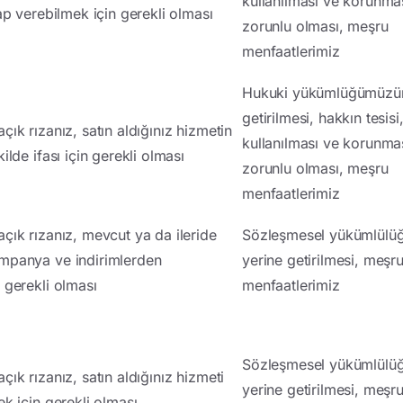
kullanılması ve korunmas
ap verebilmek için gerekli olması
zorunlu olması, meşru
menfaatlerimiz
Hukuki yükümlüğümüzün
getirilmesi, hakkın tesisi
ık rızanız, satın aldığınız hizmetin
kullanılması ve korunmas
ilde ifası için gerekli olması
zorunlu olması, meşru
menfaatlerimiz
çık rızanız, mevcut ya da ileride
Sözleşmesel yükümlül
mpanya ve indirimlerden
yerine getirilmesi, meşr
 gerekli olması
menfaatlerimiz
Sözleşmesel yükümlül
ık rızanız, satın aldığınız hizmeti
yerine getirilmesi, meşr
ek için gerekli olması