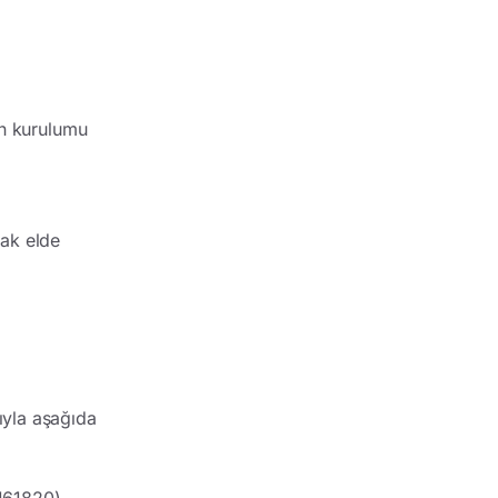
nin kurulumu
rak elde
ıyla aşağıda
1161820)