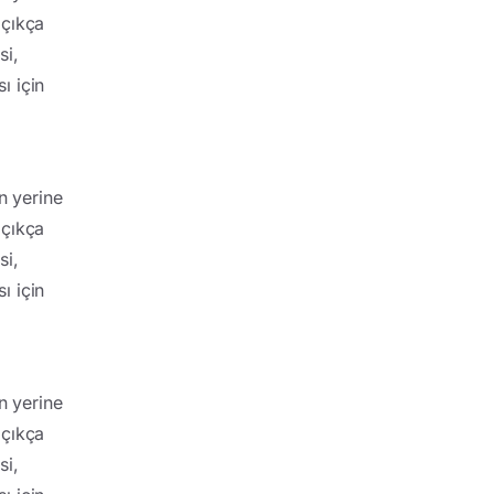
açıkça
si,
ı için
 yerine
açıkça
si,
ı için
 yerine
açıkça
si,