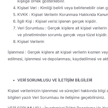
kişiliğe örnek gösterilebilir.
Kişisel Veri
: Kimliği belirli veya belirlenebilir olan g
KVKK
: Kişisel Verilerin Korunması Hakkında Kanun
İlgili Kişi
: Kişisel verisi işlenen gerçek kişidir.
Veri Sorumlusu
: Gerçek kişilere ait kişisel veriler
ve yönetiminden sorumlu gerçek veya tüzel kişidir.
Kişisel Verilerin
İşlenmesi
: Gerçek kişilere ait kişisel verilerin kısmen ve
edilmesi, işlenmesi ve depolanması, kaydedilmesi ve akta
VERİ SORUMLUSU VE İLETİŞİM BİLGİLERİ
Kişisel verilerinizin işlenmesi ve süreçleri hakkında b
bilgileri yazılı Veri Sorumlusu ile iletişime geçebilirsiniz.
VERİ SORUMLUSU
: İnurdemirel Dijital Pazarlama Ve Ya