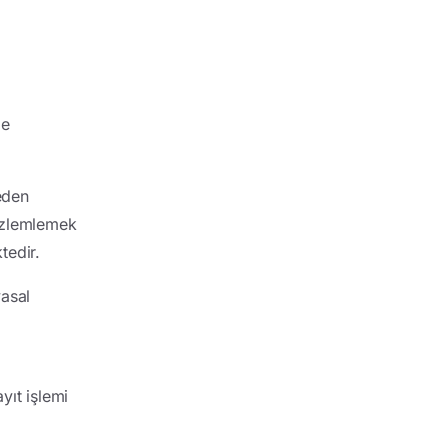
de
meden
gözlemlemek
ktedir.
yasal
yıt işlemi