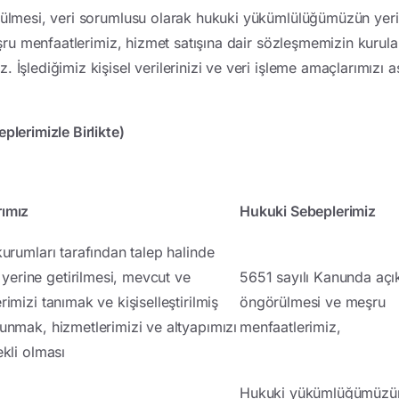
görülmesi, veri sorumlusu olarak hukuki yükümlülüğümüzün yer
meşru menfaatlerimiz, hizmet satışına dair sözleşmemizin kurul
 İşlediğimiz kişisel verilerinizi ve veri işleme amaçlarımızı 
plerimizle Birlikte)
rımız
Hukuki Sebeplerimiz
kurumları tarafından talep halinde
erine getirilmesi, mevcut ve
5651 sayılı Kanunda açı
rimizi tanımak ve kişiselleştirilmiş
öngörülmesi ve meşru
sunmak, hizmetlerimizi ve altyapımızı
menfaatlerimiz,
ekli olması
Hukuki yükümlüğümüzün