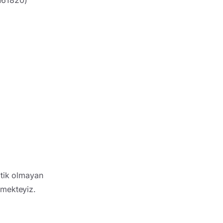
atik olmayan
emekteyiz.