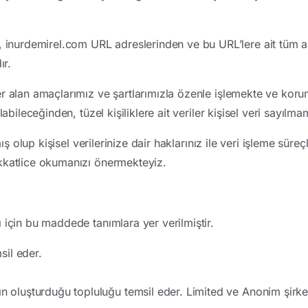
, inurdemirel.com URL adreslerinden ve bu URL’lere ait tüm a
ır.
er alan amaçlarımız ve şartlarımızla özenle işlemekte ve koru
labileceğinden, tüzel kişiliklere ait veriler kişisel veri sayılm
ış olup kişisel verilerinize dair haklarınız ile veri işleme süreç
ikkatlice okumanızı önermekteyiz.
 için bu maddede tanımlara yer verilmiştir.
msil eder.
n oluşturduğu topluluğu temsil eder. Limited ve Anonim şirket