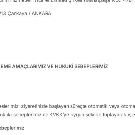
25/13 Çankaya / ANKARA
ŞLEME AMAÇLARIMIZ VE HUKUKİ SEBEPLERİMİZ
reslerimizi ziyaretinizle başlayan süreçte otomatik veya otom
hukuki sebeplerimiz ile KVKK’ye uygun şekilde toplayarak işl
ebeplerimiz