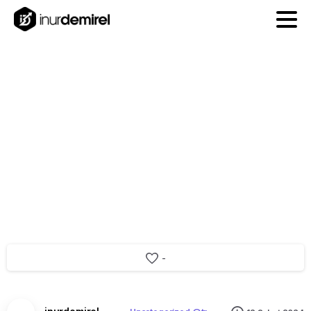
SEO
Paketleri
ile
Hızlı
Şekilde
Siteniz
Yükselsin
-