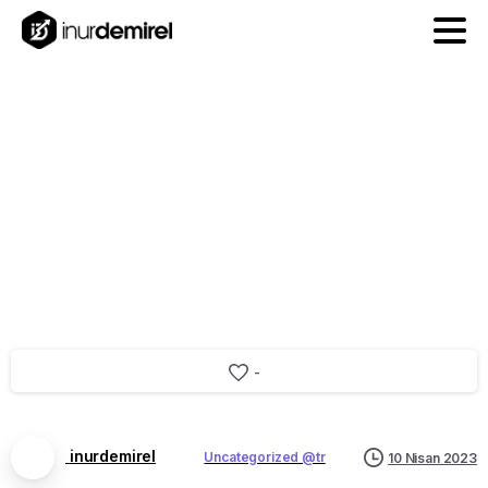
Backlink
Kontrol
-
inurdemirel
Uncategorized @tr
10 Nisan 2023