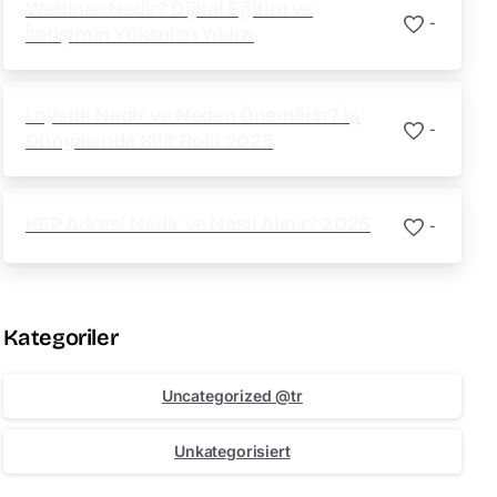
Webinar Nedir? Dijital Eğitim ve
-
İletişimin Yükselen Yıldızı
Lojistik Nedir ve Neden Önemlidir? İş
-
Dünyasında Kilit Rolü 2025
KEP Adresi Nedir ve Nasıl Alınır? 2025
-
Kategoriler
Uncategorized @tr
Unkategorisiert