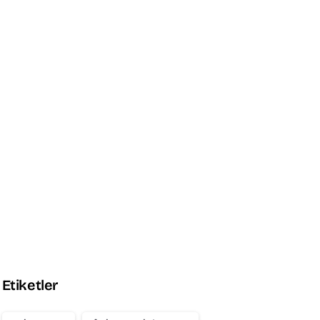
Promo Box
Experience Seamless Style
and Speed
Explore the Theme
Etiketler