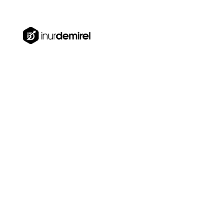
Türkiye, Dubai, Estonya
0850 840 41 74