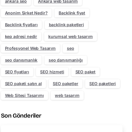
ankara seo
Ankara web tasarım
Anonim Şirket Nedir?
Backlink fiyat
Backlink fiyatları
backlink paketleri
kep adresi nedir
kurumsal web tasarım
Profesyonel Web Tasarım
seo
seo danışmanlık
seo danışmanlığı
SEO fiyatları
SEO hizmeti
SEO paket
SEO paketi satın al
SEO paketler
SEO paketleri
Web Sitesi Tasarımı
web tasarım
Son Gönderiler