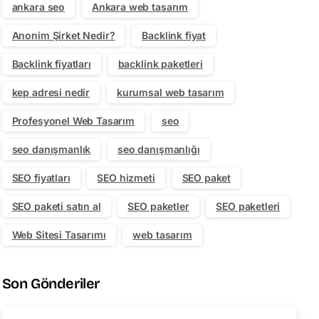
ankara seo
Ankara web tasarım
Anonim Şirket Nedir?
Backlink fiyat
Backlink fiyatları
backlink paketleri
kep adresi nedir
kurumsal web tasarım
Profesyonel Web Tasarım
seo
seo danışmanlık
seo danışmanlığı
SEO fiyatları
SEO hizmeti
SEO paket
SEO paketi satın al
SEO paketler
SEO paketleri
Web Sitesi Tasarımı
web tasarım
Son Gönderiler