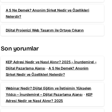
A Ş Ne Demek? Anonim Şirket Nedir ve Özellikleri
Nelerdir?
Dijital Projenizi Web Tasarım ile Ortaya Çıkarın
Son yorumlar
KEP Adresi Nedir ve Nasıl Alınır? 2025 – İnurdemirel –
Dijital Pazarlama Ajansı
-
A Ş Ne Demek? Anonim
Şirket Nedir ve Özellikleri Nelerdir?
Webinar Nedir? Dijital Eğitim ve İletişimin Yükselen
Yıldızı – İnurdemirel – Dijital Pazarlama Ajansı
-
KEP
Adresi Nedir ve Nasıl Alınır? 2025