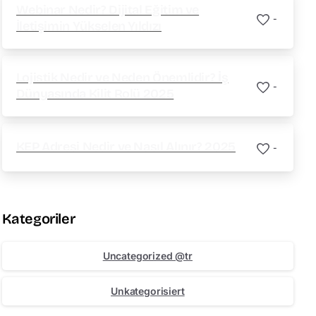
Webinar Nedir? Dijital Eğitim ve
-
İletişimin Yükselen Yıldızı
Lojistik Nedir ve Neden Önemlidir? İş
-
Dünyasında Kilit Rolü 2025
KEP Adresi Nedir ve Nasıl Alınır? 2025
-
Kategoriler
Uncategorized @tr
Unkategorisiert