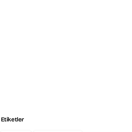
Promo Box
Experience Seamless Style
and Speed
Explore the Theme
Etiketler