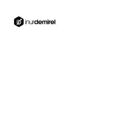
Türkiye, Dubai, Estonya
0850 840 41 74