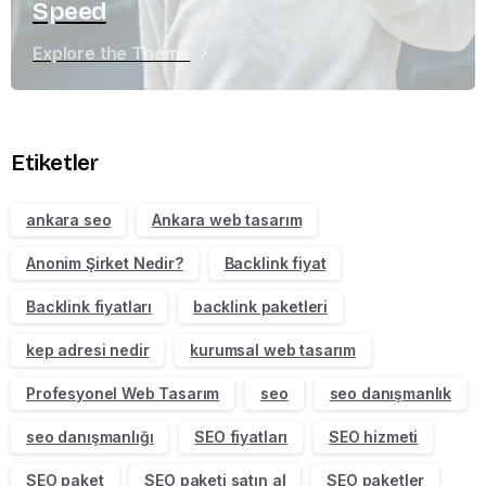
Speed
Explore the Theme
Etiketler
ankara seo
Ankara web tasarım
Anonim Şirket Nedir?
Backlink fiyat
Backlink fiyatları
backlink paketleri
kep adresi nedir
kurumsal web tasarım
Profesyonel Web Tasarım
seo
seo danışmanlık
seo danışmanlığı
SEO fiyatları
SEO hizmeti
SEO paket
SEO paketi satın al
SEO paketler